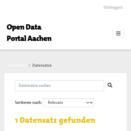
Skip to main content
Einloggen
Open Data
Portal Aachen
Sie sind hier
Datensätze
Sortieren nach
1 Datensatz gefunden