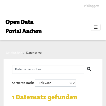
Skip to main content
Einloggen
Open Data
Portal Aachen
Sie sind hier
Datensätze
Sortieren nach
1 Datensatz gefunden