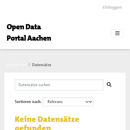
Skip to main content
Einloggen
Open Data
Portal Aachen
Sie sind hier
Datensätze
Sortieren nach
Keine Datensätze
gefunden