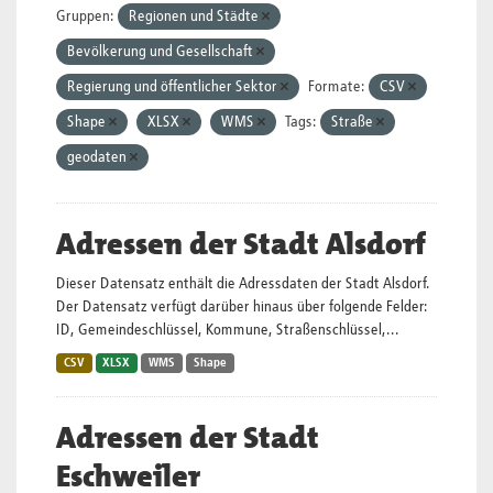
Gruppen:
Regionen und Städte
Bevölkerung und Gesellschaft
Regierung und öffentlicher Sektor
Formate:
CSV
Shape
XLSX
WMS
Tags:
Straße
geodaten
Adressen der Stadt Alsdorf
Dieser Datensatz enthält die Adressdaten der Stadt Alsdorf.
Der Datensatz verfügt darüber hinaus über folgende Felder:
ID, Gemeindeschlüssel, Kommune, Straßenschlüssel,...
CSV
XLSX
WMS
Shape
Adressen der Stadt
Eschweiler