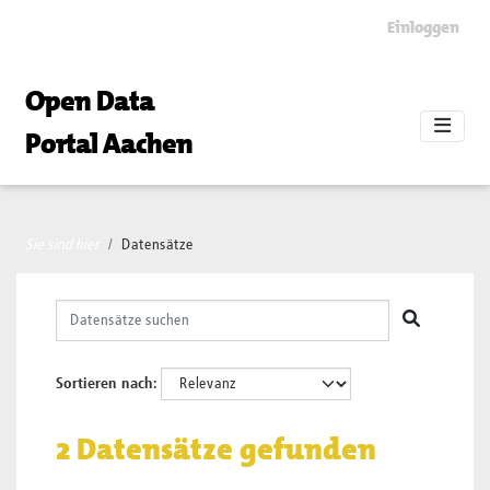
Skip to main content
Einloggen
Open Data
Portal Aachen
Sie sind hier
Datensätze
Sortieren nach
2 Datensätze gefunden