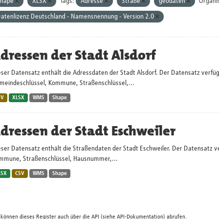
Shape
XLSX
Tags:
Adresse
Straße
geodaten
Organi
atenlizenz Deutschland - Namensnennung - Version 2.0
dressen der Stadt Alsdorf
ser Datensatz enthält die Adressdaten der Stadt Alsdorf. Der Datensatz verfügt
meindeschlüssel, Kommune, Straßenschlüssel,...
SV
XLSX
WMS
Shape
dressen der Stadt Eschweiler
ser Datensatz enthält die Straßendaten der Stadt Eschweiler. Der Datensatz ve
mmune, Straßenschlüssel, Hausnummer,...
LSX
CSV
WMS
Shape
 können dieses Register auch über die
API
(siehe
API-Dokumentation
) abrufen.