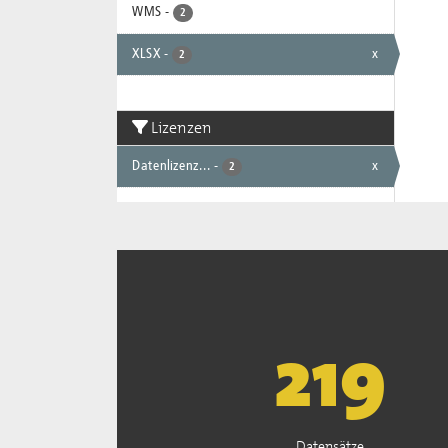
WMS
-
2
XLSX
-
x
2
Lizenzen
Datenlizenz...
-
x
2
221
Datensätze