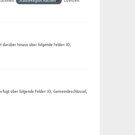
sationen:
StädteRegion Aachen
Lizenzen:
 darüber hinaus über folgende Felder: ID,
rfügt über folgende Felder: ID, Gemeindeschlüssel,