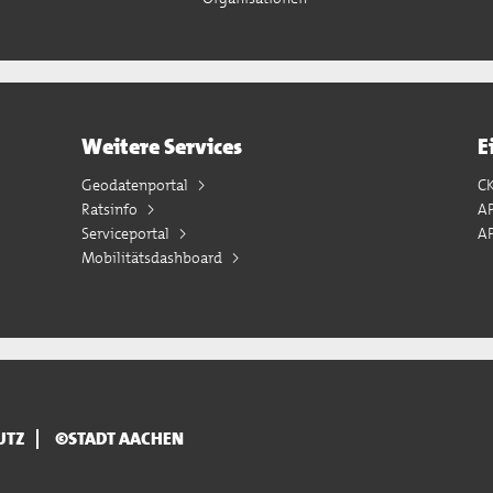
Weitere Services
E
Geodatenportal
C
Ratsinfo
A
Serviceportal
AP
Mobilitätsdashboard
UTZ
©STADT AACHEN