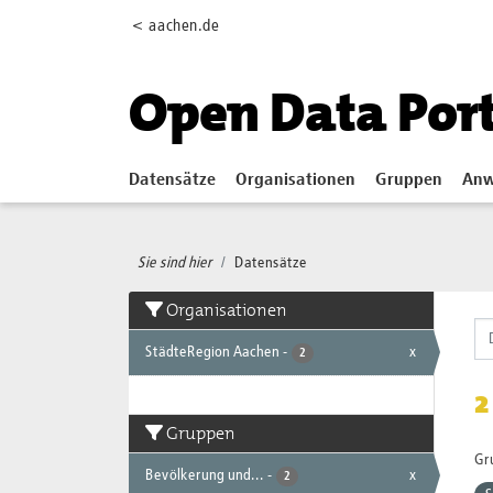
Skip to main content
< aachen.de
Open Data Por
Datensätze
Organisationen
Gruppen
Anw
Sie sind hier
Datensätze
Organisationen
StädteRegion Aachen
-
x
2
2
Gruppen
Gr
Bevölkerung und...
-
x
2