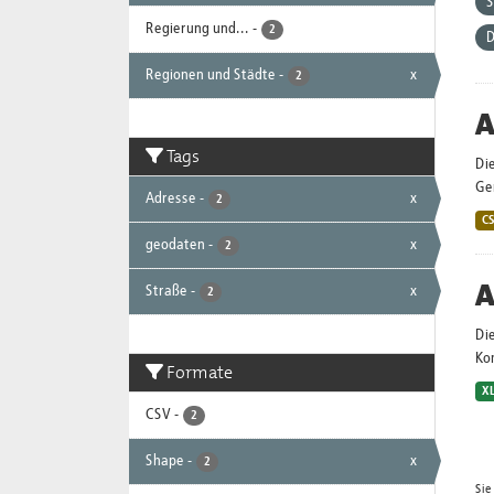
Regierung und...
-
2
D
Regionen und Städte
-
x
2
A
Tags
Die
Ge
Adresse
-
x
2
C
geodaten
-
x
2
A
Straße
-
x
2
Die
Ko
Formate
X
CSV
-
2
Shape
-
x
2
Sie