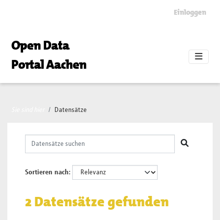
Skip to main content
Einloggen
Open Data
Portal Aachen
Sie sind hier
Datensätze
Sortieren nach
2 Datensätze gefunden