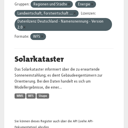
Gruppen:
Regionen und Städte
Energie
Landwirtschaft, Forstwirtschaft ...
Lizenzen:
Datenlizenz Deutschland - Namensnennung - Version
2.0
Formate:
WFS
Solarkataster
Das Solarkataster informiert über die zu erwartende
Sonneneinstahlung; es dient Gebäudeeigentümern zur
Orientierung. Bei den Daten handelt es sich um
Modellergebnisse, die einer...
WMS
WFS
Shape
Sie können dieses Register auch über die
API
(siehe
API-
Dokumentation
) abrufen.