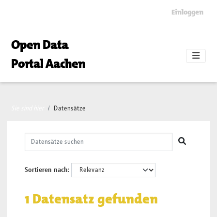
Skip to main content
Einloggen
Open Data
Portal Aachen
Sie sind hier
Datensätze
Sortieren nach
1 Datensatz gefunden