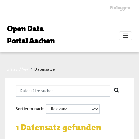
Skip to main content
Einloggen
Open Data
Portal Aachen
Sie sind hier
Datensätze
Sortieren nach
1 Datensatz gefunden