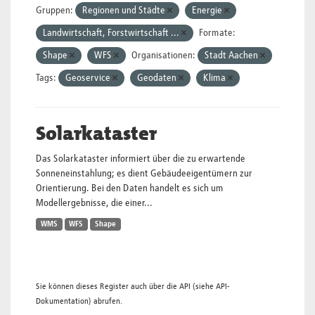
Gruppen:
Regionen und Städte
Energie
Landwirtschaft, Forstwirtschaft ...
Formate:
Shape
WFS
Organisationen:
Stadt Aachen
Tags:
Geoservice
Geodaten
Klima
Solarkataster
Das Solarkataster informiert über die zu erwartende
Sonneneinstahlung; es dient Gebäudeeigentümern zur
Orientierung. Bei den Daten handelt es sich um
Modellergebnisse, die einer...
WMS
WFS
Shape
Sie können dieses Register auch über die
API
(siehe
API-
Dokumentation
) abrufen.