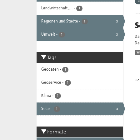
Landwirtschaft,...
-
1
Regionen und Städte
-
x
S
1
Umwelt
-
x
1
Da
Dat
W
Tags
Geodaten
-
1
Sie
Geoservice
-
1
Klima
-
1
Solar
-
x
1
Formate