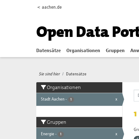
Skip to main content
< aachen.de
Open Data Por
Datensätze
Organisationen
Gruppen
Anw
Sie sind hier
Datensätze
Organisationen
Stadt Aachen
-
x
1
1
Gruppen
Gr
Energie
-
x
1