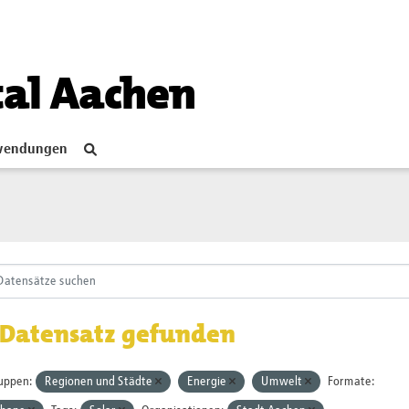
tal Aachen
endungen
 Datensatz gefunden
uppen:
Regionen und Städte
Energie
Umwelt
Formate: