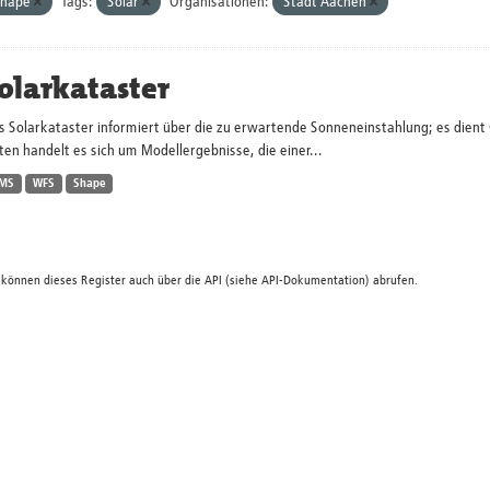
Shape
Tags:
Solar
Organisationen:
Stadt Aachen
olarkataster
s Solarkataster informiert über die zu erwartende Sonneneinstahlung; es dien
en handelt es sich um Modellergebnisse, die einer...
MS
WFS
Shape
 können dieses Register auch über die
API
(siehe
API-Dokumentation
) abrufen.