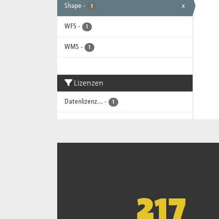
Shape
-
x
1
WFS
-
1
WMS
-
1
Lizenzen
Datenlizenz...
-
1
221