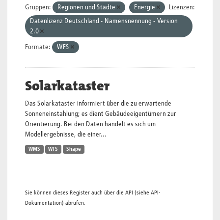
Gruppen:
Regionen und Städte
Energie
Lizenzen:
Datenlizenz Deutschland - Namensnennung - Version
2.0
Formate:
WFS
Solarkataster
Das Solarkataster informiert über die zu erwartende
Sonneneinstahlung; es dient Gebäudeeigentümern zur
Orientierung. Bei den Daten handelt es sich um
Modellergebnisse, die einer...
WMS
WFS
Shape
Sie können dieses Register auch über die
API
(siehe
API-
Dokumentation
) abrufen.