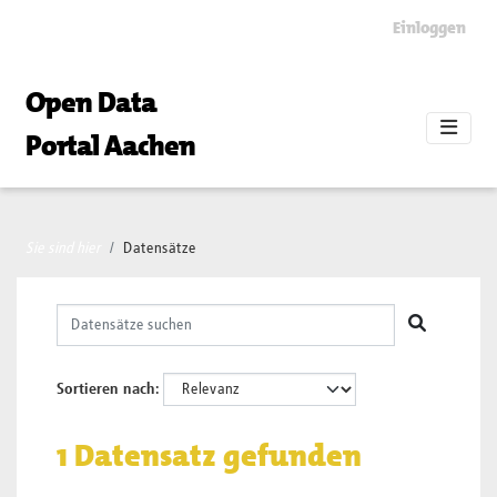
Skip to main content
Einloggen
Open Data
Portal Aachen
Sie sind hier
Datensätze
Sortieren nach
1 Datensatz gefunden