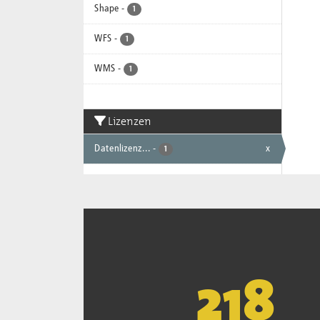
Shape
-
1
WFS
-
1
WMS
-
1
Lizenzen
Datenlizenz...
-
x
1
221