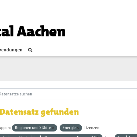
tal Aachen
endungen
 Datensatz gefunden
uppen:
Regionen und Städte
Energie
Lizenzen: