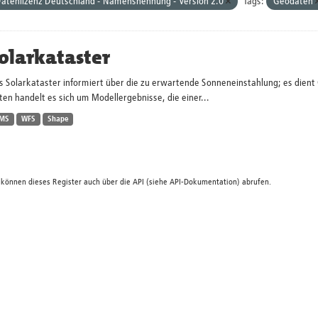
atenlizenz Deutschland - Namensnennung - Version 2.0
Tags:
Geodaten
olarkataster
s Solarkataster informiert über die zu erwartende Sonneneinstahlung; es dien
en handelt es sich um Modellergebnisse, die einer...
MS
WFS
Shape
 können dieses Register auch über die
API
(siehe
API-Dokumentation
) abrufen.