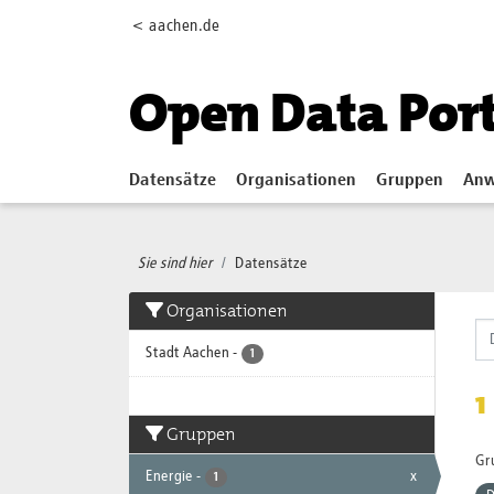
Skip to main content
< aachen.de
Open Data Por
Datensätze
Organisationen
Gruppen
Anw
Sie sind hier
Datensätze
Organisationen
Stadt Aachen
-
1
1
Gruppen
Gr
Energie
-
x
1