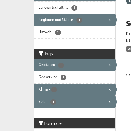
D
Landwirtschaft,...
-
1
Regionen und Städte
-
x
S
1
Umwelt
-
1
Da
Dat
W
Tags
Geodaten
-
x
1
Sie
Geoservice
-
1
Klima
-
x
1
Solar
-
x
1
Formate