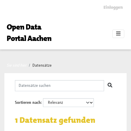
Skip to main content
Einloggen
Open Data
Portal Aachen
Sie sind hier
Datensätze
Sortieren nach
1 Datensatz gefunden