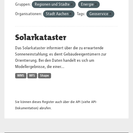
Gruppen:
Regionen und Städte
Energie
Organisationen:
Stadt Aachen
Tags:
Geoservice
Solarkataster
Das Solarkataster informiert über die zu erwartende
Sonneneinstahlung; es dient Gebäudeeigentümern zur
Orientierung. Bei den Daten handelt es sich um
Modellergebnisse, die einer...
WMS
WFS
Shape
Sie können dieses Register auch über die
API
(siehe
API-
Dokumentation
) abrufen.