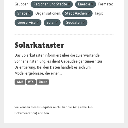
Gruppen:
Regionen und Städte
Energie
Formate:
Shape
Organisationen:
Stadt Aachen
Tags:
Geoservice
Solar
Geodaten
Solarkataster
Das Solarkataster informiert über die zu erwartende
Sonneneinstahlung; es dient Gebäudeeigentümern zur
Orientierung. Bei den Daten handelt es sich um
Modellergebnisse, die einer...
WMS
WFS
Shape
Sie können dieses Register auch über die
API
(siehe
API-
Dokumentation
) abrufen.