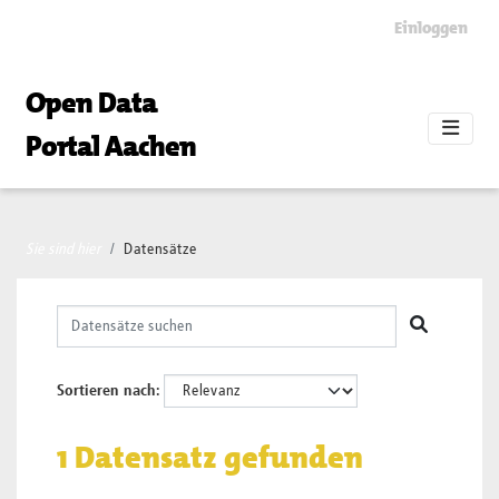
Skip to main content
Einloggen
Open Data
Portal Aachen
Sie sind hier
Datensätze
Sortieren nach
1 Datensatz gefunden