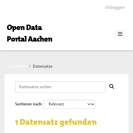
Skip to main content
Einloggen
Open Data
Portal Aachen
Sie sind hier
Datensätze
Sortieren nach
1 Datensatz gefunden