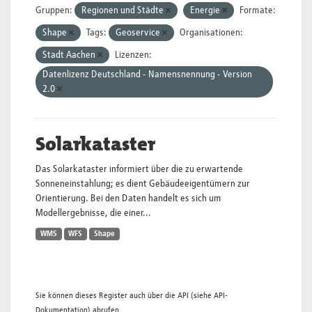
Gruppen:
Regionen und Städte
Energie
Formate:
Shape
Tags:
Geoservice
Organisationen:
Stadt Aachen
Lizenzen:
Datenlizenz Deutschland - Namensnennung - Version
2.0
Solarkataster
Das Solarkataster informiert über die zu erwartende
Sonneneinstahlung; es dient Gebäudeeigentümern zur
Orientierung. Bei den Daten handelt es sich um
Modellergebnisse, die einer...
WMS
WFS
Shape
Sie können dieses Register auch über die
API
(siehe
API-
Dokumentation
) abrufen.