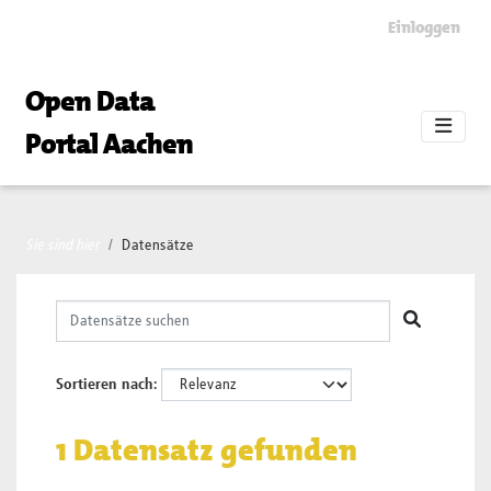
Skip to main content
Einloggen
Open Data
Portal Aachen
Sie sind hier
Datensätze
Sortieren nach
1 Datensatz gefunden