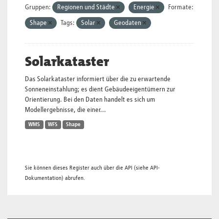
Gruppen:
Regionen und Städte
Energie
Formate:
Shape
Tags:
Solar
Geodaten
Solarkataster
Das Solarkataster informiert über die zu erwartende
Sonneneinstahlung; es dient Gebäudeeigentümern zur
Orientierung. Bei den Daten handelt es sich um
Modellergebnisse, die einer...
WMS
WFS
Shape
Sie können dieses Register auch über die
API
(siehe
API-
Dokumentation
) abrufen.