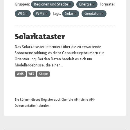
Gruppen:
Regionen und Städte
Energie
Formate:
WFS
WMS
Tags:
Solar
Geodaten
Solarkataster
Das Solarkataster informiert über die zu erwartende
Sonneneinstahlung; es dient Gebäudeeigentümern zur
Orientierung. Bei den Daten handelt es sich um
Modellergebnisse, die einer...
WMS
WFS
Shape
Sie können dieses Register auch über die
API
(siehe
API-
Dokumentation
) abrufen.