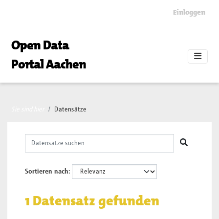
Skip to main content
Einloggen
Open Data
Portal Aachen
Sie sind hier
Datensätze
Sortieren nach
1 Datensatz gefunden