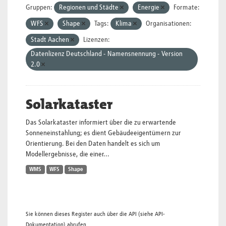
Gruppen:
Regionen und Städte
Energie
Formate:
WFS
Shape
Tags:
Klima
Organisationen:
Stadt Aachen
Lizenzen:
Datenlizenz Deutschland - Namensnennung - Version
2.0
Solarkataster
Das Solarkataster informiert über die zu erwartende
Sonneneinstahlung; es dient Gebäudeeigentümern zur
Orientierung. Bei den Daten handelt es sich um
Modellergebnisse, die einer...
WMS
WFS
Shape
Sie können dieses Register auch über die
API
(siehe
API-
Dokumentation
) abrufen.