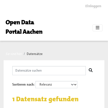
Skip to main content
Einloggen
Open Data
Portal Aachen
Sie sind hier
Datensätze
Sortieren nach
1 Datensatz gefunden