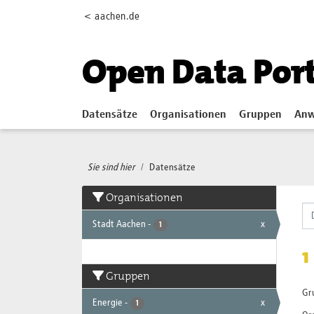
Skip to main content
< aachen.de
Open Data Por
Datensätze
Organisationen
Gruppen
Anw
Sie sind hier
Datensätze
Organisationen
Stadt Aachen
-
x
1
1
Gruppen
Gr
Energie
-
x
1