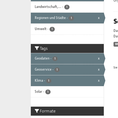
Or
Landwirtschaft,...
-
1
Regionen und Städte
-
x
S
1
Umwelt
-
1
Da
Dat
W
Tags
Geodaten
-
x
1
Sie
Geoservice
-
x
1
Klima
-
x
1
Solar
-
1
Formate