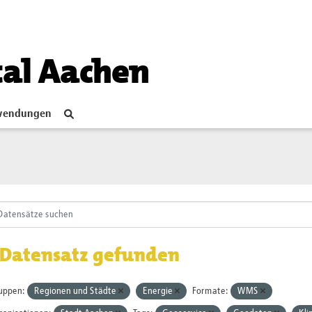
tal Aachen
endungen
 Datensatz gefunden
uppen:
Regionen und Städte
Energie
Formate:
WMS