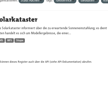
ganisationen:
Stadt Aachen
Tags:
Geoservice
Geodaten
Kl
olarkataster
s Solarkataster informiert über die zu erwartende Sonneneinstahlung; es dien
en handelt es sich um Modellergebnisse, die einer...
MS
WFS
Shape
 können dieses Register auch über die
API
(siehe
API-Dokumentation
) abrufen.