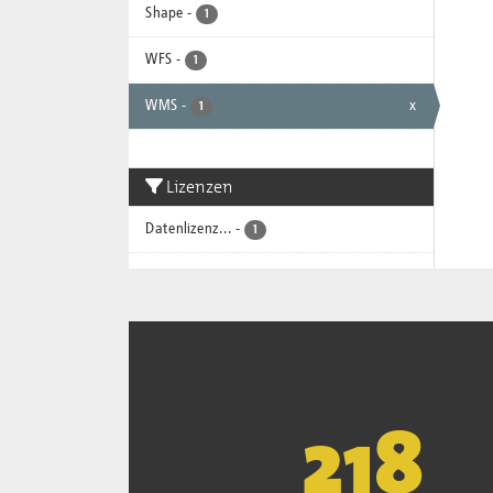
Shape
-
1
WFS
-
1
WMS
-
x
1
Lizenzen
Datenlizenz...
-
1
221