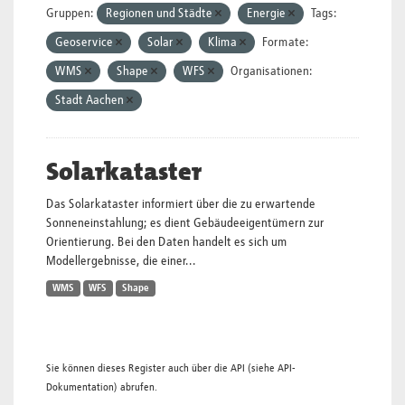
Gruppen:
Regionen und Städte
Energie
Tags:
Geoservice
Solar
Klima
Formate:
WMS
Shape
WFS
Organisationen:
Stadt Aachen
Solarkataster
Das Solarkataster informiert über die zu erwartende
Sonneneinstahlung; es dient Gebäudeeigentümern zur
Orientierung. Bei den Daten handelt es sich um
Modellergebnisse, die einer...
WMS
WFS
Shape
Sie können dieses Register auch über die
API
(siehe
API-
Dokumentation
) abrufen.