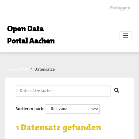
Skip to main content
Einloggen
Open Data
Portal Aachen
Sie sind hier
Datensätze
Sortieren nach
1 Datensatz gefunden