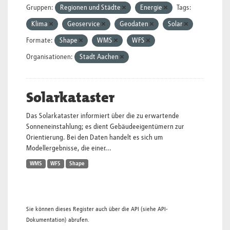
Gruppen:
Regionen und Städte
Energie
Tags:
Klima
Geoservice
Geodaten
Solar
Formate:
Shape
WMS
WFS
Organisationen:
Stadt Aachen
Solarkataster
Das Solarkataster informiert über die zu erwartende
Sonneneinstahlung; es dient Gebäudeeigentümern zur
Orientierung. Bei den Daten handelt es sich um
Modellergebnisse, die einer...
WMS
WFS
Shape
Sie können dieses Register auch über die
API
(siehe
API-
Dokumentation
) abrufen.