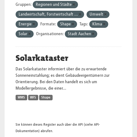
Gruppen:
Regionen und Städte
Landwirtschaft, Forstwirtschaft ...
Umwelt
Energie
Formate:
Shape
Tags:
Klima
Solar
Organisationen:
Stadt Aachen
Solarkataster
Das Solarkataster informiert über die zu erwartende
Sonneneinstahlung; es dient Gebäudeeigentümern zur
Orientierung. Bei den Daten handelt es sich um
Modellergebnisse, die einer...
WMS
WFS
Shape
Sie können dieses Register auch über die
API
(siehe
API-
Dokumentation
) abrufen.