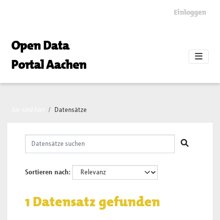
Skip to main content
Einloggen
Open Data
Portal Aachen
Sie sind hier
Datensätze
Sortieren nach
1 Datensatz gefunden