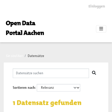
Skip to main content
Einloggen
Open Data
Portal Aachen
Sie sind hier
Datensätze
Sortieren nach
1 Datensatz gefunden