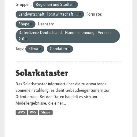
Gruppen:
Regionen und Städte
Landwirtschaft, Forstwirtschaft ...
Formate:
Shape
Lizenzen:
Datenlizenz Deutschland - Namensnennung - Version
2.0
Tags:
Klima
Geodaten
Solarkataster
Das Solarkataster informiert über die zu erwartende
Sonneneinstahlung; es dient Gebäudeeigentümern zur
Orientierung. Bei den Daten handelt es sich um
Modellergebnisse, die einer...
WMS
WFS
Shape