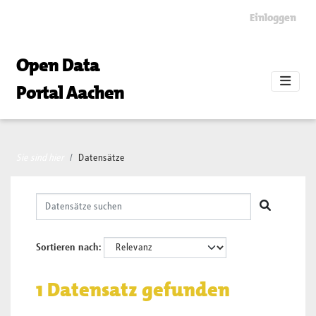
Skip to main content
Einloggen
Open Data
Portal Aachen
Sie sind hier
Datensätze
Sortieren nach
1 Datensatz gefunden