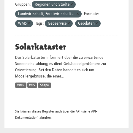
Gruppen:
Regionen und Städte
Landwirtschaft, Forstwirtschaft ...
Formate:
WMS
Tags:
Geoservice
Geodaten
Solarkataster
Das Solarkataster informiert über die zu erwartende
Sonneneinstahlung; es dient Gebäudeeigentümern zur
Orientierung. Bei den Daten handelt es sich um
Modellergebnisse, die einer...
WMS
WFS
Shape
Sie können dieses Register auch über die
API
(siehe
API-
Dokumentation
) abrufen.