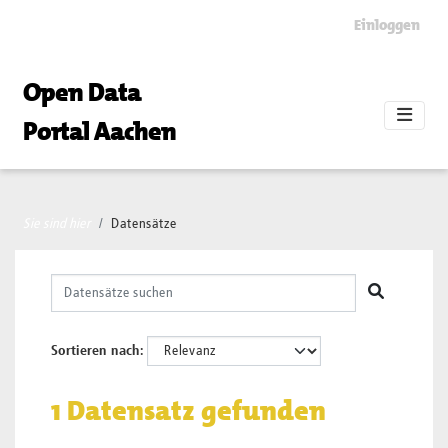
Skip to main content
Einloggen
Open Data
Portal Aachen
Sie sind hier
Datensätze
Sortieren nach
1 Datensatz gefunden