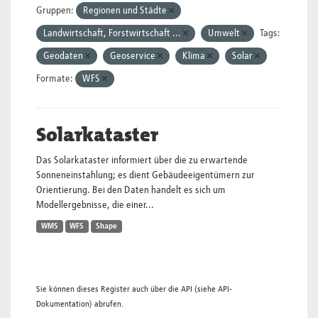
Gruppen:
Regionen und Städte
Landwirtschaft, Forstwirtschaft ...
Umwelt
Tags:
Geodaten
Geoservice
Klima
Solar
Formate:
WFS
Solarkataster
Das Solarkataster informiert über die zu erwartende
Sonneneinstahlung; es dient Gebäudeeigentümern zur
Orientierung. Bei den Daten handelt es sich um
Modellergebnisse, die einer...
WMS
WFS
Shape
Sie können dieses Register auch über die
API
(siehe
API-
Dokumentation
) abrufen.