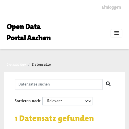
Skip to main content
Einloggen
Open Data
Portal Aachen
Sie sind hier
Datensätze
Sortieren nach
1 Datensatz gefunden