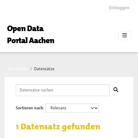
Skip to main content
Einloggen
Open Data
Portal Aachen
Sie sind hier
Datensätze
Sortieren nach
1 Datensatz gefunden