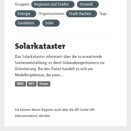
Gruppen:
Regionen und Städte
Umwelt
Energie
Organisationen:
Stadt Aachen
Tags:
Geodaten
Solar
Solarkataster
Das Solarkataster informiert über die zu erwartende
Sonneneinstahlung; es dient Gebäudeeigentümern zur
Orientierung. Bei den Daten handelt es sich um
Modellergebnisse, die einer...
WMS
WFS
Shape
Sie können dieses Register auch über die
API
(siehe
API-
Dokumentation
) abrufen.