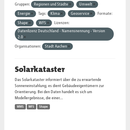
Gruppen:
Regionen und Städte
Umwelt
Energie
Tags:
Klima
Geoservice
Formate:
Shape
WFS
Lizenzen:
Datenlizenz Deutschland - Namensnennung - Version
2.0
Organisationen:
Stadt Aachen
Solarkataster
Das Solarkataster informiert über die zu erwartende
Sonneneinstahlung; es dient Gebäudeeigentümern zur
Orientierung. Bei den Daten handelt es sich um
Modellergebnisse, die einer...
WMS
WFS
Shape