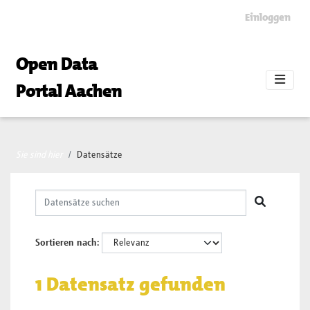
Skip to main content
Einloggen
Open Data
Portal Aachen
Sie sind hier
Datensätze
Sortieren nach
1 Datensatz gefunden