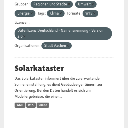
Gruppen:
Regionen und Städte
Umwelt
Energie
Tags:
Klima
Formate:
WFS
Lizenzen:
Datenlizenz Deutschland - Namensnennung - Version
2.0
Organisationen:
Stadt Aachen
Solarkataster
Das Solarkataster informiert über die zu erwartende
Sonneneinstahlung; es dient Gebäudeeigentümern zur
Orientierung. Bei den Daten handelt es sich um
Modellergebnisse, die einer...
WMS
WFS
Shape