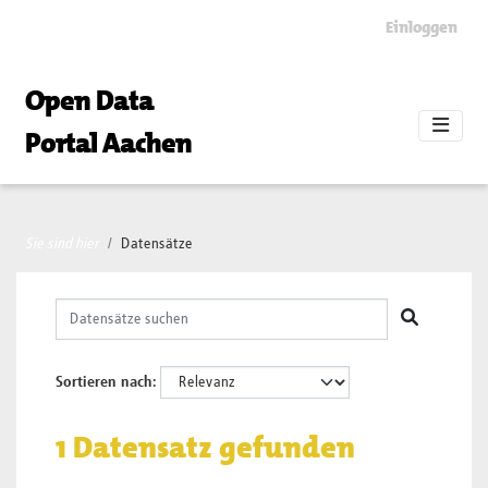
Skip to main content
Einloggen
Open Data
Portal Aachen
Sie sind hier
Datensätze
Sortieren nach
1 Datensatz gefunden