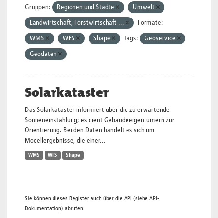
Gruppen:
Regionen und Städte
Umwelt
Landwirtschaft, Forstwirtschaft ...
Formate:
WMS
WFS
Shape
Tags:
Geoservice
Geodaten
Solarkataster
Das Solarkataster informiert über die zu erwartende
Sonneneinstahlung; es dient Gebäudeeigentümern zur
Orientierung. Bei den Daten handelt es sich um
Modellergebnisse, die einer...
WMS
WFS
Shape
Sie können dieses Register auch über die
API
(siehe
API-
Dokumentation
) abrufen.