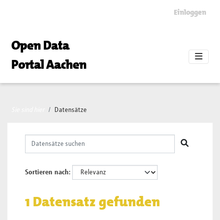
Skip to main content
Einloggen
Open Data
Portal Aachen
Sie sind hier
Datensätze
Sortieren nach
1 Datensatz gefunden