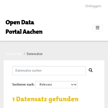
Skip to main content
Einloggen
Open Data
Portal Aachen
Sie sind hier
Datensätze
Sortieren nach
1 Datensatz gefunden