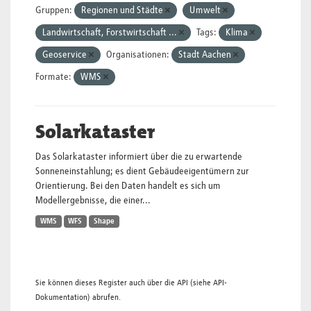
Gruppen:
Regionen und Städte
Umwelt
Landwirtschaft, Forstwirtschaft ...
Tags:
Klima
Geoservice
Organisationen:
Stadt Aachen
Formate:
WMS
Solarkataster
Das Solarkataster informiert über die zu erwartende
Sonneneinstahlung; es dient Gebäudeeigentümern zur
Orientierung. Bei den Daten handelt es sich um
Modellergebnisse, die einer...
WMS
WFS
Shape
Sie können dieses Register auch über die
API
(siehe
API-
Dokumentation
) abrufen.