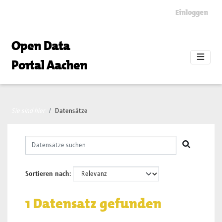
Skip to main content
Einloggen
Open Data
Portal Aachen
Sie sind hier
Datensätze
Sortieren nach
1 Datensatz gefunden