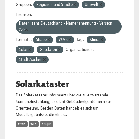
Gruppen:
Regionen und Städte
Umwelt
Lizenzen:
Datenlizenz Deutschland - Namensnennung - Version
2.0
Formate:
Shape
WMS
Tags:
Klima
Solar
Geodaten
Organisationen:
Stadt Aachen
Solarkataster
Das Solarkataster informiert über die zu erwartende
Sonneneinstahlung; es dient Gebäudeeigentümern zur
Orientierung. Bei den Daten handelt es sich um
Modellergebnisse, die einer...
WMS
WFS
Shape