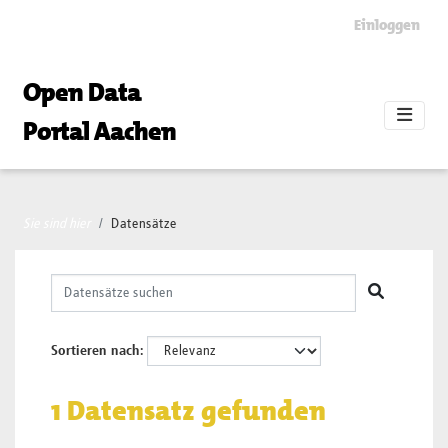
Skip to main content
Einloggen
Open Data
Portal Aachen
Sie sind hier
Datensätze
Sortieren nach
1 Datensatz gefunden