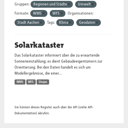
Gruppen:
Regionen und Städte
Umwelt
Formate:
WMS
WFS
Organisationen:
Stadt Aachen
Tags:
Klima
Geodaten
Solarkataster
Das Solarkataster informiert über die zu erwartende
Sonneneinstahlung; es dient Gebäudeeigentümern zur
Orientierung. Bei den Daten handelt es sich um
Modellergebnisse, die einer...
WMS
WFS
Shape
Sie können dieses Register auch über die
API
(siehe
API-
Dokumentation
) abrufen.