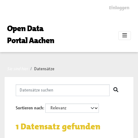
Skip to main content
Einloggen
Open Data
Portal Aachen
Sie sind hier
Datensätze
Sortieren nach
1 Datensatz gefunden