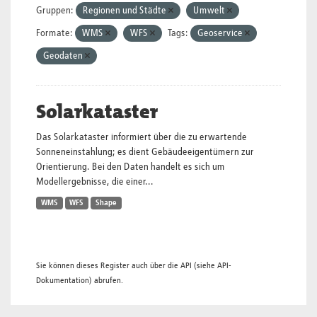
Gruppen:
Regionen und Städte
Umwelt
Formate:
WMS
WFS
Tags:
Geoservice
Geodaten
Solarkataster
Das Solarkataster informiert über die zu erwartende
Sonneneinstahlung; es dient Gebäudeeigentümern zur
Orientierung. Bei den Daten handelt es sich um
Modellergebnisse, die einer...
WMS
WFS
Shape
Sie können dieses Register auch über die
API
(siehe
API-
Dokumentation
) abrufen.