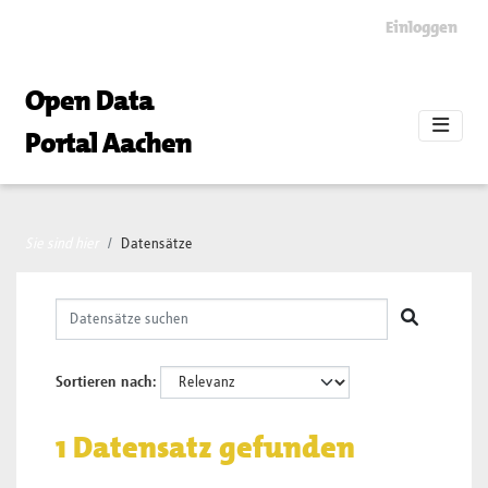
Skip to main content
Einloggen
Open Data
Portal Aachen
Sie sind hier
Datensätze
Sortieren nach
1 Datensatz gefunden