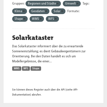
Gruppen:
Regionen und Städte
Umwelt
Tags:
Klima
Geodaten
Solar
Formate:
Shape
WMS
WFS
Solarkataster
Das Solarkataster informiert über die zu erwartende
Sonneneinstahlung; es dient Gebäudeeigentümern zur
Orientierung. Bei den Daten handelt es sich um
Modellergebnisse, die einer...
WMS
WFS
Shape
Sie können dieses Register auch über die
API
(siehe
API-
Dokumentation
) abrufen.