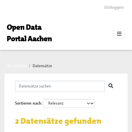
Skip to main content
Einloggen
Open Data
Portal Aachen
Sie sind hier
Datensätze
Sortieren nach
2 Datensätze gefunden