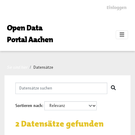
Skip to main content
Einloggen
Open Data
Portal Aachen
Sie sind hier
Datensätze
Sortieren nach
2 Datensätze gefunden