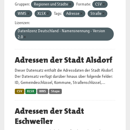
Gruppen:
Regionen und Städte
Formate:
CSV
WMS
XLSX
Tags:
Adresse
Straße
Lizenzen:
Datenlizenz Deutschland - Namensnennung - Version
2.0
Adressen der Stadt Alsdorf
Dieser Datensatz enthält die Adressdaten der Stadt Alsdorf.
Der Datensatz verfügt darüber hinaus über folgende Felder:
ID, Gemeindeschlüssel, Kommune, Straßenschlüssel,...
CSV
XLSX
WMS
Shape
Adressen der Stadt
Eschweiler