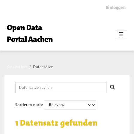
Skip to main content
Einloggen
Open Data
Portal Aachen
Sie sind hier
Datensätze
Sortieren nach
1 Datensatz gefunden