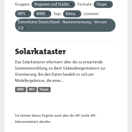
Gruppen:
Regionen und Städte
Formate:
Shape
WFS
WMS
Tags:
Klima
Lizenzen:
Datenlizenz Deutschland - Namensnennung - Version
2.0
Solarkataster
Das Solarkataster informiert über die zu erwartende
Sonneneinstahlung; es dient Gebäudeeigentümern zur
Orientierung. Bei den Daten handelt es sich um
Modellergebnisse, die einer...
WMS
WFS
Shape
Sie können dieses Register auch über die
API
(siehe
API-
Dokumentation
) abrufen.