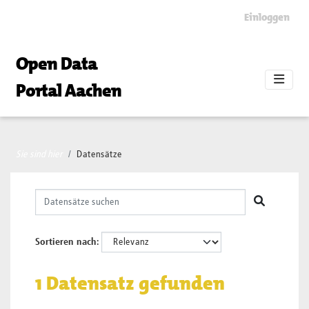
Skip to main content
Einloggen
Open Data
Portal Aachen
Sie sind hier
Datensätze
Sortieren nach
1 Datensatz gefunden