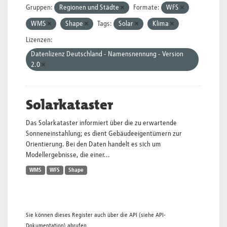
Gruppen:
Regionen und Städte
Formate:
WFS
WMS
Shape
Tags:
Solar
Klima
Lizenzen:
Datenlizenz Deutschland - Namensnennung - Version
2.0
Solarkataster
Das Solarkataster informiert über die zu erwartende
Sonneneinstahlung; es dient Gebäudeeigentümern zur
Orientierung. Bei den Daten handelt es sich um
Modellergebnisse, die einer...
WMS
WFS
Shape
Sie können dieses Register auch über die
API
(siehe
API-
Dokumentation
) abrufen.