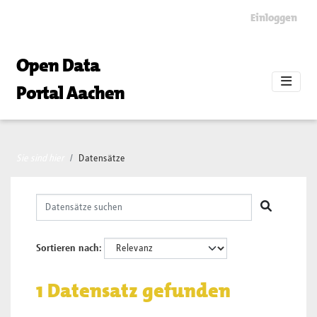
Skip to main content
Einloggen
Open Data
Portal Aachen
Sie sind hier
Datensätze
Sortieren nach
1 Datensatz gefunden