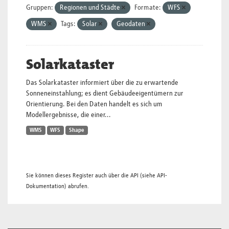
Gruppen:
Regionen und Städte
Formate:
WFS
WMS
Tags:
Solar
Geodaten
Solarkataster
Das Solarkataster informiert über die zu erwartende
Sonneneinstahlung; es dient Gebäudeeigentümern zur
Orientierung. Bei den Daten handelt es sich um
Modellergebnisse, die einer...
WMS
WFS
Shape
Sie können dieses Register auch über die
API
(siehe
API-
Dokumentation
) abrufen.