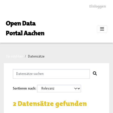
Skip to main content
Einloggen
Open Data
Portal Aachen
Sie sind hier
Datensätze
Sortieren nach
2 Datensätze gefunden