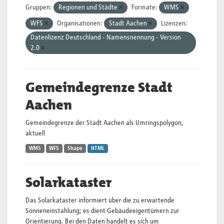
Gruppen:
Regionen und Städte
Formate:
WMS
WFS
Organisationen:
Stadt Aachen
Lizenzen:
Datenlizenz Deutschland - Namensnennung - Version
2.0
Gemeindegrenze Stadt
Aachen
Gemeindegrenze der Stadt Aachen als Umringspolygon,
aktuell
WMS
WFS
Shape
HTML
Solarkataster
Das Solarkataster informiert über die zu erwartende
Sonneneinstahlung; es dient Gebäudeeigentümern zur
Orientierung. Bei den Daten handelt es sich um