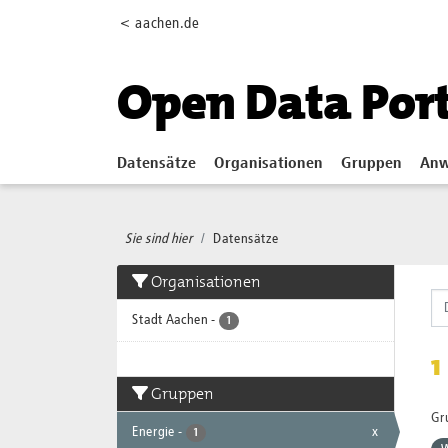
Skip to main content
< aachen.de
Open Data Por
Datensätze
Organisationen
Gruppen
Anw
Sie sind hier
Datensätze
Organisationen
Stadt Aachen
-
1
1
Gruppen
Gr
Energie
-
x
1