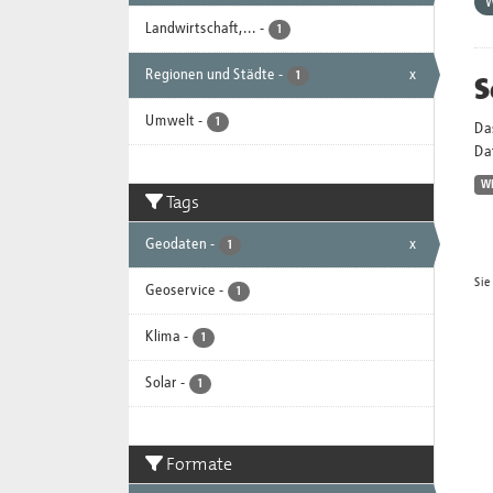
Landwirtschaft,...
-
1
Regionen und Städte
-
x
S
1
Umwelt
-
1
Da
Dat
W
Tags
Geodaten
-
x
1
Sie
Geoservice
-
1
Klima
-
1
Solar
-
1
Formate