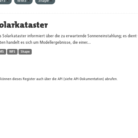
WFS
WMS
Shape
olarkataster
s Solarkataster informiert über die zu erwartende Sonneneinstahlung; es dien
en handelt es sich um Modellergebnisse, die einer...
MS
WFS
Shape
 können dieses Register auch über die
API
(siehe
API-Dokumentation
) abrufen.