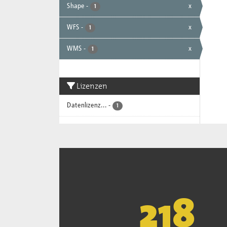
Shape
-
x
1
WFS
-
x
1
WMS
-
x
1
Lizenzen
Datenlizenz...
-
1
222