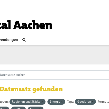
tal Aachen
endungen
 Datensatz gefunden
uppen:
Regionen und Städte
Energie
Tags:
Geodaten
Formate