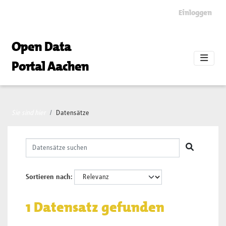
Skip to main content
Einloggen
Open Data
Portal Aachen
Sie sind hier
Datensätze
Sortieren nach
1 Datensatz gefunden