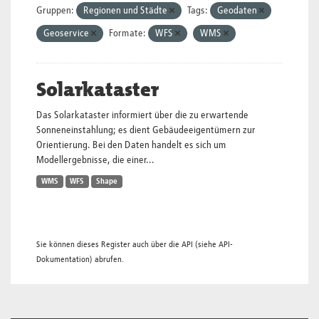
Gruppen:
Regionen und Städte
Tags:
Geodaten
Geoservice
Formate:
WFS
WMS
Solarkataster
Das Solarkataster informiert über die zu erwartende
Sonneneinstahlung; es dient Gebäudeeigentümern zur
Orientierung. Bei den Daten handelt es sich um
Modellergebnisse, die einer...
WMS
WFS
Shape
Sie können dieses Register auch über die
API
(siehe
API-
Dokumentation
) abrufen.