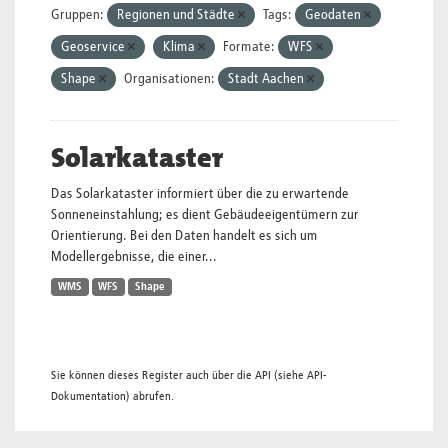
Gruppen:
Regionen und Städte
Tags:
Geodaten
Geoservice
Klima
Formate:
WFS
Shape
Organisationen:
Stadt Aachen
Solarkataster
Das Solarkataster informiert über die zu erwartende
Sonneneinstahlung; es dient Gebäudeeigentümern zur
Orientierung. Bei den Daten handelt es sich um
Modellergebnisse, die einer...
WMS
WFS
Shape
Sie können dieses Register auch über die
API
(siehe
API-
Dokumentation
) abrufen.