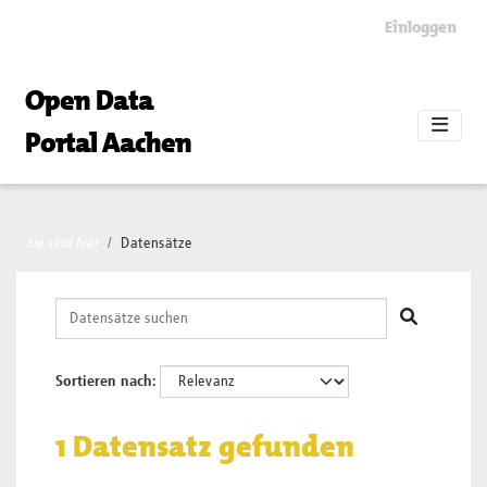
Skip to main content
Einloggen
Open Data
Portal Aachen
Sie sind hier
Datensätze
Sortieren nach
1 Datensatz gefunden