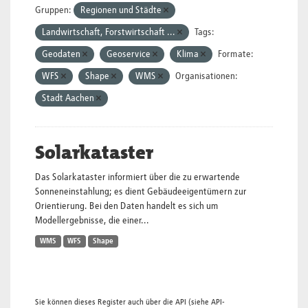
Gruppen:
Regionen und Städte
Landwirtschaft, Forstwirtschaft ...
Tags:
Geodaten
Geoservice
Klima
Formate:
WFS
Shape
WMS
Organisationen:
Stadt Aachen
Solarkataster
Das Solarkataster informiert über die zu erwartende
Sonneneinstahlung; es dient Gebäudeeigentümern zur
Orientierung. Bei den Daten handelt es sich um
Modellergebnisse, die einer...
WMS
WFS
Shape
Sie können dieses Register auch über die
API
(siehe
API-