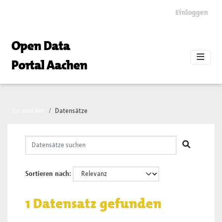
Skip to main content
Einloggen
Open Data
Portal Aachen
Sie sind hier
Datensätze
Sortieren nach
1 Datensatz gefunden