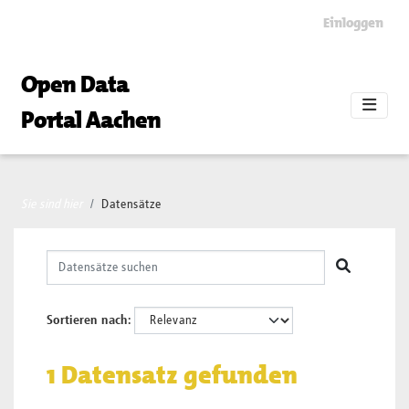
Skip to main content
Einloggen
Open Data
Portal Aachen
Sie sind hier
Datensätze
Sortieren nach
1 Datensatz gefunden