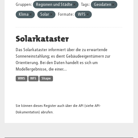
Gruppen:
Regionen und Städte
Tags:
Geodaten
Klima
Solar
Formate:
WFS
Solarkataster
Das Solarkataster informiert über die zu erwartende
Sonneneinstahlung; es dient Gebäudeeigentümern zur
Orientierung. Bei den Daten handelt es sich um
Modellergebnisse, die einer...
WMS
WFS
Shape
Sie können dieses Register auch über die
API
(siehe
API-
Dokumentation
) abrufen.