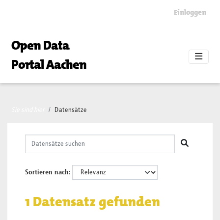
Skip to main content
Einloggen
Open Data
Portal Aachen
Sie sind hier
Datensätze
Sortieren nach
1 Datensatz gefunden