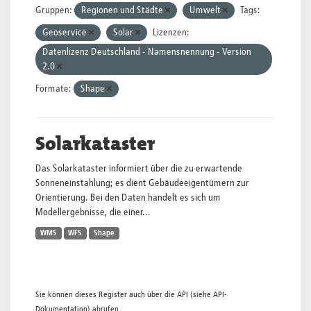
Gruppen:
Regionen und Städte
Umwelt
Tags:
Geoservice
Solar
Lizenzen:
Datenlizenz Deutschland - Namensnennung - Version
2.0
Formate:
Shape
Solarkataster
Das Solarkataster informiert über die zu erwartende
Sonneneinstahlung; es dient Gebäudeeigentümern zur
Orientierung. Bei den Daten handelt es sich um
Modellergebnisse, die einer...
WMS
WFS
Shape
Sie können dieses Register auch über die
API
(siehe
API-
Dokumentation
) abrufen.