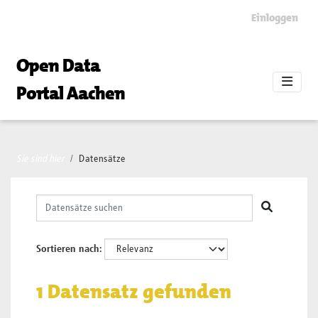
Skip to main content
Einloggen
Open Data
Portal Aachen
Sie sind hier
Datensätze
Sortieren nach
1 Datensatz gefunden