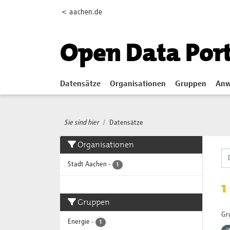
Skip to main content
< aachen.de
Open Data Por
Datensätze
Organisationen
Gruppen
Anw
Sie sind hier
Datensätze
Organisationen
Stadt Aachen
-
1
1
Gruppen
Gr
Energie
-
1