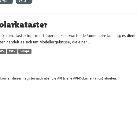
WMS
WFS
olarkataster
s Solarkataster informiert über die zu erwartende Sonneneinstahlung; es dien
en handelt es sich um Modellergebnisse, die einer...
MS
WFS
Shape
 können dieses Register auch über die
API
(siehe
API-Dokumentation
) abrufen.