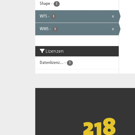
Shape
-
1
WFS
-
x
1
WMS
-
x
1
Lizenzen
Datenlizenz...
-
1
221