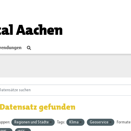
tal Aachen
endungen
 Datensatz gefunden
uppen:
Regionen und Städte
Tags:
Klima
Geoservice
Formate