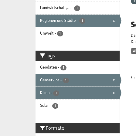
Landwirtschaft,...
-
1
Regionen und Städte
-
x
S
1
Umwelt
-
1
Da
Dat
W
Tags
Geodaten
-
1
Sie
Geoservice
-
x
1
Klima
-
x
1
Solar
-
1
Formate