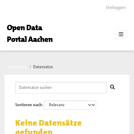
Skip to main content
Einloggen
Open Data
Portal Aachen
Sie sind hier
Datensätze
Sortieren nach
Keine Datensätze
gefunden