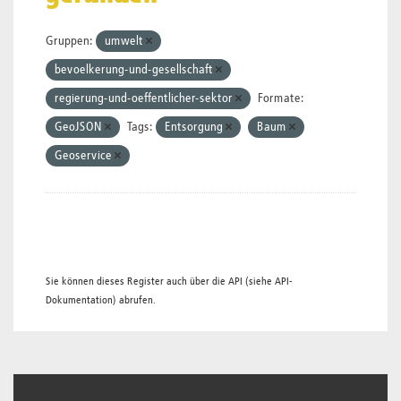
Gruppen:
umwelt
bevoelkerung-und-gesellschaft
regierung-und-oeffentlicher-sektor
Formate:
GeoJSON
Tags:
Entsorgung
Baum
Geoservice
Sie können dieses Register auch über die
API
(siehe
API-
Dokumentation
) abrufen.