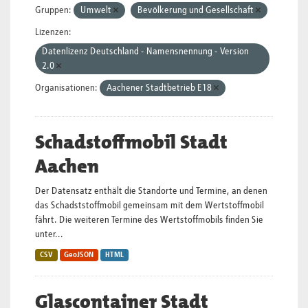
Gruppen:
Umwelt
Bevölkerung und Gesellschaft
Lizenzen:
Datenlizenz Deutschland - Namensnennung - Version
2.0
Organisationen:
Aachener Stadtbetrieb E18
Schadstoffmobil Stadt
Aachen
Der Datensatz enthält die Standorte und Termine, an denen
das Schadststoffmobil gemeinsam mit dem Wertstoffmobil
fährt. Die weiteren Termine des Wertstoffmobils finden Sie
unter...
CSV
GeoJSON
HTML
Glascontainer Stadt